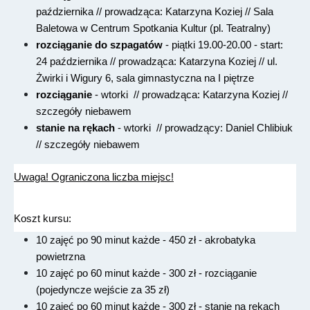
października // prowadząca: Katarzyna Koziej // Sala
Baletowa w Centrum Spotkania Kultur (pl. Teatralny)
rozciąganie do szpagatów
- piątki 19.00-20.00 - start:
24 października // prowadząca: Katarzyna Koziej // ul.
Żwirki i Wigury 6, sala gimnastyczna na I piętrze
rozciąganie
- wtorki // prowadząca: Katarzyna Koziej //
szczegóły niebawem
stanie na rękach
- wtorki // prowadzący: Daniel Chlibiuk
// szczegóły niebawem
Uwaga! Ograniczona liczba miejsc!
Koszt kursu:
10 zajęć po 90 minut każde - 450 zł - akrobatyka
powietrzna
10 zajęć po 60 minut każde - 300 zł - rozciąganie
(pojedyncze wejście za 35 zł)
10 zajęć po 60 minut każde - 300 zł - stanie na rękach